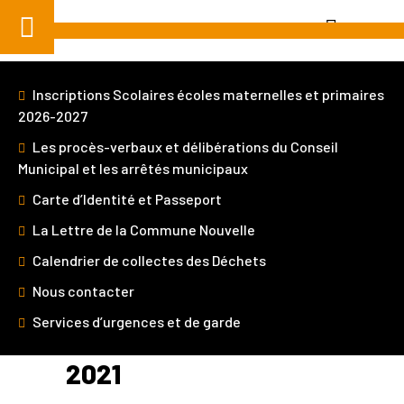
Aller
au
contenu
Inscriptions Scolaires écoles maternelles et primaires
2026-2027
Les procès-verbaux et délibérations du Conseil
Municipal et les arrêtés municipaux
Je suis
Carte d’Identité et Passeport
La Lettre de la Commune Nouvelle
Calendrier de collectes des Déchets
Home
»
Démarches et Services
»
COVID-19
» COVID
19 – Janvier 2021
Nous contacter
Services d’urgences et de garde
COVID 19 – JANVIER
2021