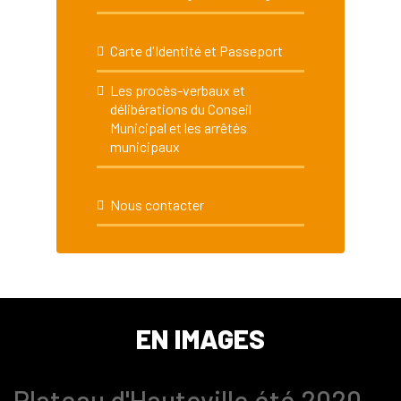
Carte d'Identité et Passeport
Les procès-verbaux et
délibérations du Conseil
Municipal et les arrêtés
municipaux
Nous contacter
EN IMAGES
Plateau d'Hauteville été 2020