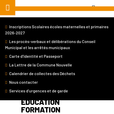
Aller
au
contenu
Inscriptions Scolaires écoles maternelles et primaires
2026-2027
Les procès-verbaux et délibérations du Conseil
Municipal et les arrêtés municipaux
Je suis
Carte d’Identité et Passeport
La Lettre de la Commune Nouvelle
Home
»
Démarches et Services
» Enfance
Education Formation
Calendrier de collectes des Déchets
Nous contacter
Services d’urgences et de garde
ENFANCE
EDUCATION
FORMATION