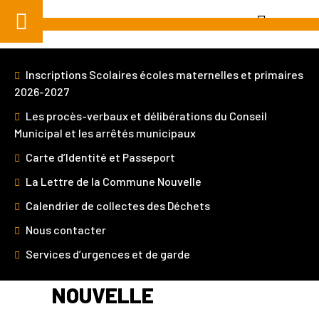
Aller
au
contenu
Inscriptions Scolaires écoles maternelles et primaires
2026-2027
Les procès-verbaux et délibérations du Conseil
Municipal et les arrêtés municipaux
Je suis
Carte d’Identité et Passeport
La Lettre de la Commune Nouvelle
Calendrier de collectes des Déchets
Home
»
Démarches et Services
»
Publications
»
Logo de la Commune Nouvelle
Nous contacter
Services d’urgences et de garde
LOGO DE LA COMMUNE
NOUVELLE