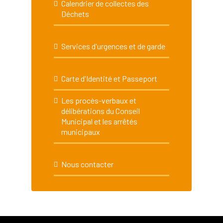
Calendrier de collectes des
Déchets
Services d'urgences et de garde
Carte d'Identité et Passeport
Les procès-verbaux et
délibérations du Conseil
Municipal et les arrêtés
municipaux
Nous contacter