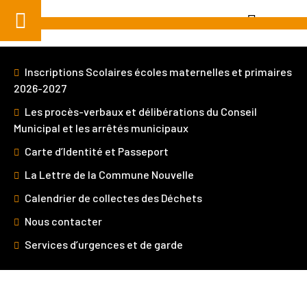
Aller
au
contenu
Inscriptions Scolaires écoles maternelles et primaires
2026-2027
Les procès-verbaux et délibérations du Conseil
Municipal et les arrêtés municipaux
Je suis
Carte d’Identité et Passeport
La Lettre de la Commune Nouvelle
Calendrier de collectes des Déchets
Home
»
La Ville
»
Conseil des Jeunes
» Conseil des
Jeunes
Nous contacter
Services d’urgences et de garde
CONSEIL DES JEUNES