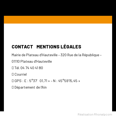
CONTACT
MENTIONS LÉGALES
Mairie de Plateau d’Hauteville – 320 Rue de la République –
01110 Plateau d’Hauteville
Tél. 04 74 40 41 80
Courriel
GPS : E : 5°37′ 01,71 » – N : 45°59’15,45 »
Département de l’Ain
Réalisation Rhonalpcom