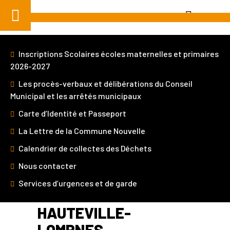
Aller
au
contenu
Inscriptions Scolaires écoles maternelles et primaires
2026-2027
Les procès-verbaux et délibérations du Conseil
Municipal et les arrêtés municipaux
Je suis
Carte d’Identité et Passeport
La Lettre de la Commune Nouvelle
Calendrier de collectes des Déchets
Home
»
La Ville
»
Patrimoine de la Ville
» Le bois à
Hauteville-Lompnes
Nous contacter
Services d’urgences et de garde
LE BOIS À
HAUTEVILLE-
LOMPNES